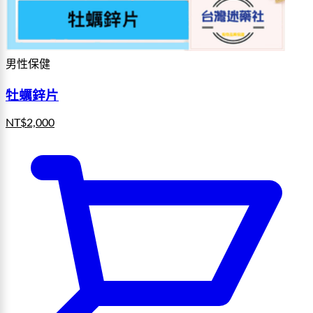
男性保健
牡蠣鋅片
NT$
2,000