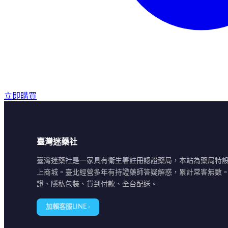
立即購買
臺灣迷藥社
臺灣迷藥社是一家具有衛生署註冊認證藥局，本站為藥局特
上商城。臺北經營多年有持證藥師答疑解惑，累計常客無數
證、隱私包裝、貨到付款、全台配送。
加賴客服LINE ›