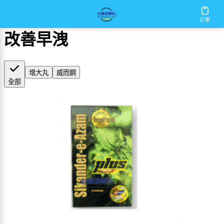
首頁
/
改善早洩
訂單
改善早洩
增大丸
威而鋼
全部