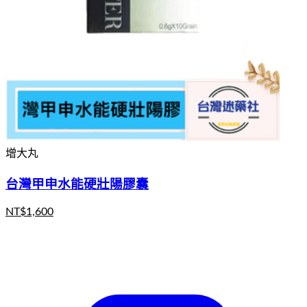
增大丸
台灣甲申水能硬壯陽膠囊
NT$
1,600