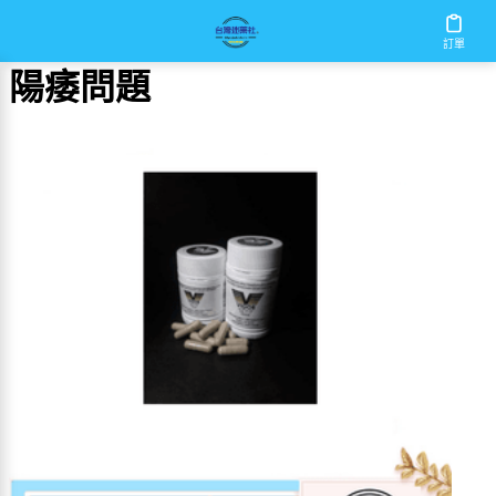
首頁
/
陽痿問題
訂單
陽痿問題