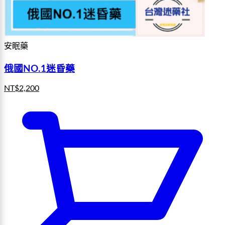
安眠藥
俄國NO.1迷昏藥
NT$
2,200