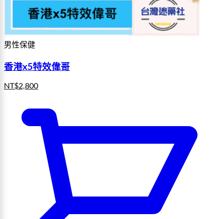
男性保健
香港x5特效偉哥
NT$
2,800