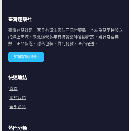
臺灣迷藥社
臺灣迷藥社是一家具有衛生署註冊認證藥局，本站為藥局特設立
的線上商城。臺北經營多年有持證藥師答疑解惑，累計常客無
數。正品保證、隱私包裝、貨到付款、全台配送。
加賴客服LINE ›
快速連結
首頁
關於我們
全部產品
熱門分類