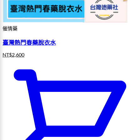
催情藥
臺灣熱門春藥脫衣水
NT$
2,600