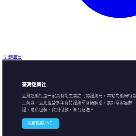
立即購買
臺灣迷藥社
臺灣迷藥社是一家具有衛生署註冊認證藥局，本站為藥局特
上商城。臺北經營多年有持證藥師答疑解惑，累計常客無數
證、隱私包裝、貨到付款、全台配送。
加賴客服LINE ›