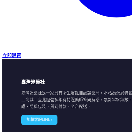
立即購買
臺灣迷藥社
臺灣迷藥社是一家具有衛生署註冊認證藥局，本站為藥局特
上商城。臺北經營多年有持證藥師答疑解惑，累計常客無數
證、隱私包裝、貨到付款、全台配送。
加賴客服LINE ›