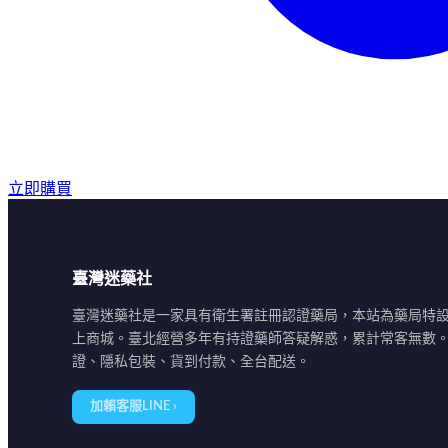
立即購買
臺灣迷藥社
臺灣迷藥社是一家具有衛生署註冊認證藥局，本站為藥局特
上商城。臺北經營多年有持證藥師答疑解惑，累計常客無數
證、隱私包裝、貨到付款、全台配送。
加賴客服LINE ›