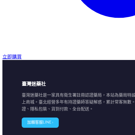
立即購買
臺灣迷藥社
臺灣迷藥社是一家具有衛生署註冊認證藥局，本站為藥局特
上商城。臺北經營多年有持證藥師答疑解惑，累計常客無數
證、隱私包裝、貨到付款、全台配送。
加賴客服LINE ›