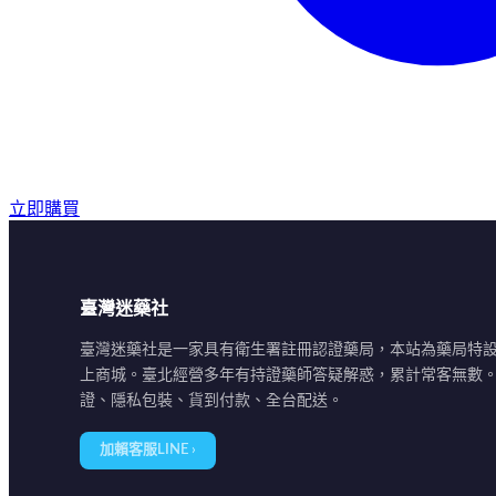
立即購買
臺灣迷藥社
臺灣迷藥社是一家具有衛生署註冊認證藥局，本站為藥局特
上商城。臺北經營多年有持證藥師答疑解惑，累計常客無數
證、隱私包裝、貨到付款、全台配送。
加賴客服LINE ›