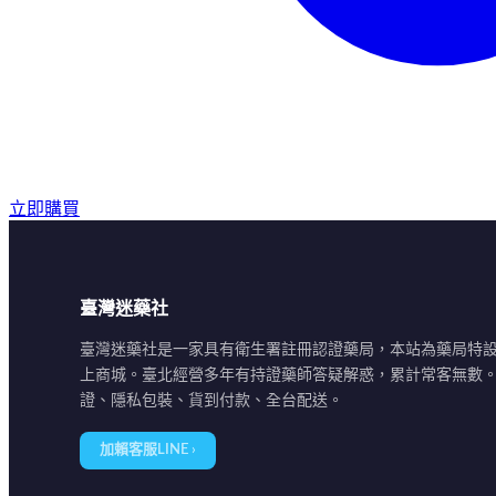
立即購買
臺灣迷藥社
臺灣迷藥社是一家具有衛生署註冊認證藥局，本站為藥局特
上商城。臺北經營多年有持證藥師答疑解惑，累計常客無數
證、隱私包裝、貨到付款、全台配送。
加賴客服LINE ›