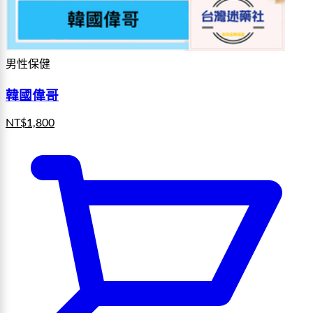
男性保健
韓國偉哥
NT$
1,800