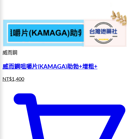
威而鋼
威而鋼咀嚼片(KAMAGA)助勃+增粗+
NT$
1,400