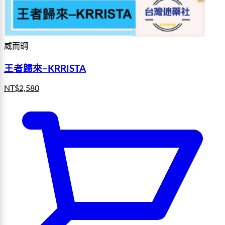
威而鋼
王者歸來–KRRISTA
NT$
2,580