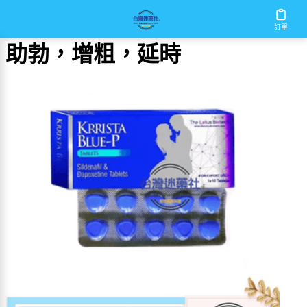
首頁
/
助勃，增粗，延時
訂單
助勃，增粗，延時