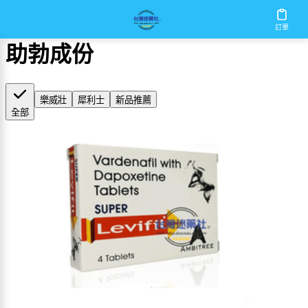
首頁
/
助勃成份
訂單
助勃成份
樂威壯
犀利士
新品推薦
全部