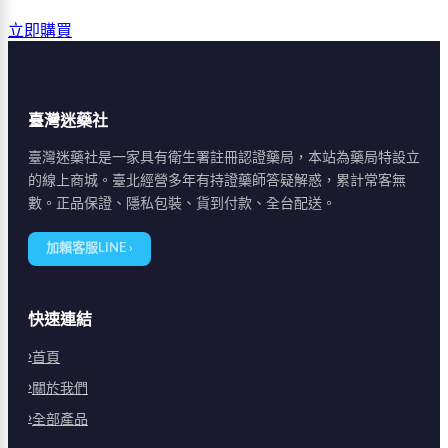
立即購買
臺灣迷藥社
臺灣迷藥社是一家具有衛生署註冊認證藥局，本站為藥局特設立
的線上商城。臺北經營多年有持證藥師答疑解惑，累計常客無
數。正品保證、隱私包裝、貨到付款、全台配送。
加賴客服LINE ›
快速連結
首頁
關於我們
全部產品