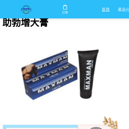
首頁
/
助勃增大膏
產品
首頁
訂單
助勃增大膏