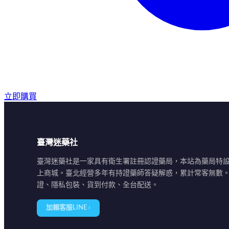
立即購買
臺灣迷藥社
臺灣迷藥社是一家具有衛生署註冊認證藥局，本站為藥局特
上商城。臺北經營多年有持證藥師答疑解惑，累計常客無數
證、隱私包裝、貨到付款、全台配送。
加賴客服LINE ›