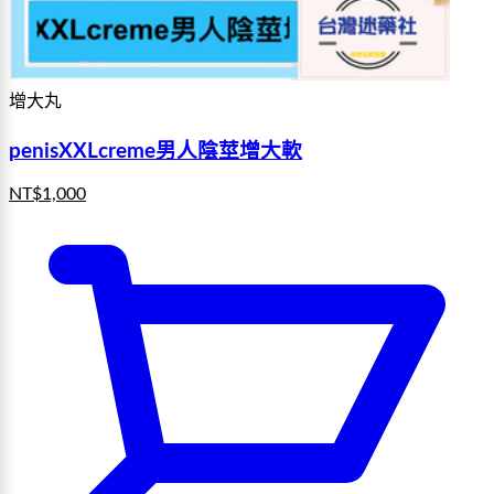
增大丸
penisXXLcreme男人陰莖增大軟
NT$
1,000