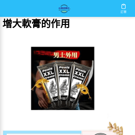
首頁
/
增大軟膏的作用
訂單
增大軟膏的作用