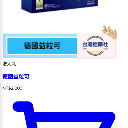
增大丸
德國益粒可
NT$
2,000