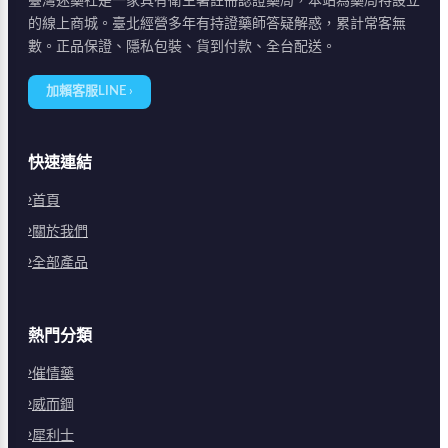
臺灣迷藥社是一家具有衛生署註冊認證藥局，本站為藥局特設立
的線上商城。臺北經營多年有持證藥師答疑解惑，累計常客無
數。正品保證、隱私包裝、貨到付款、全台配送。
加賴客服LINE ›
快速連結
首頁
關於我們
全部產品
熱門分類
催情藥
威而鋼
犀利士