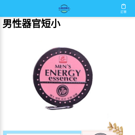
首頁
/
男性器官短小
訂單
男性器官短小