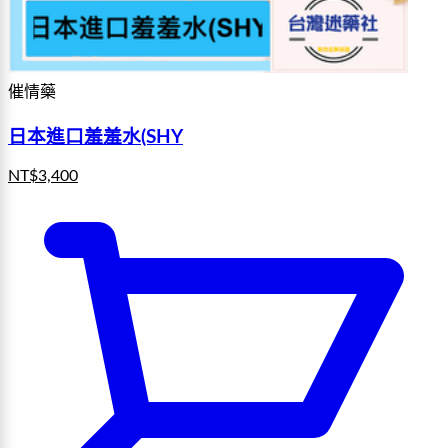
催情藥
日本進口羞羞水(SHY
NT$
3,400