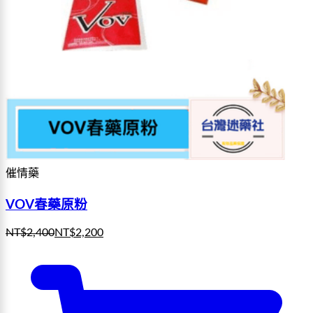
催情藥
VOV春藥原粉
NT$
2,400
NT$
2,200