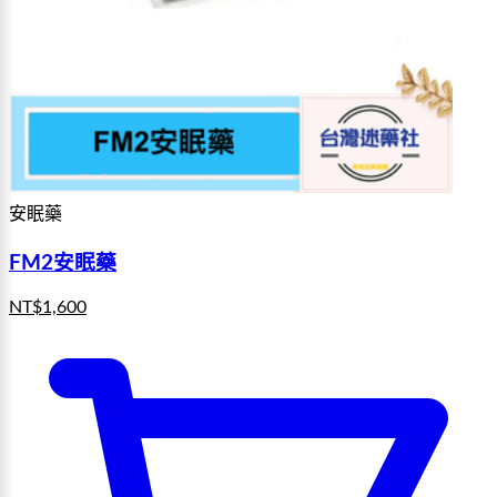
安眠藥
FM2安眠藥
NT$
1,600