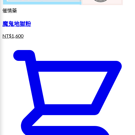
催情藥
魔鬼地獄粉
NT$
1,600