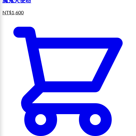
魔鬼天使粉
NT$
1,600