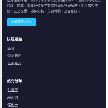
臺灣迷藥社是一家具有衛生署註冊認證藥局，本站為藥局特設立
的線上商城。臺北經營多年有持證藥師答疑解惑，累計常客無
數。正品保證、隱私包裝、貨到付款、全台配送。
加賴客服LINE ›
快速連結
首頁
關於我們
全部產品
熱門分類
催情藥
威而鋼
犀利士