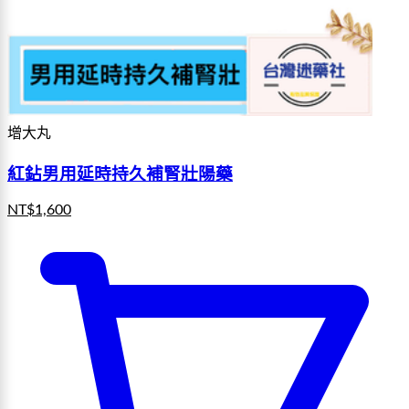
增大丸
紅鉆男用延時持久補腎壯陽藥
NT$
1,600