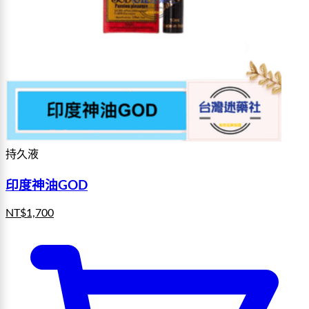
持久液
印度神油GOD
NT$
1,700