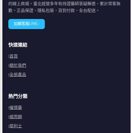
的線上商城。臺北經營多年有持證藥師答疑解惑，累計常客無
數。正品保證、隱私包裝、貨到付款、全台配送。
加賴客服LINE ›
快速連結
首頁
關於我們
全部產品
熱門分類
催情藥
威而鋼
犀利士