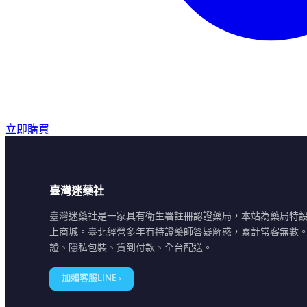
立即購買
臺灣迷藥社
臺灣迷藥社是一家具有衛生署註冊認證藥局，本站為藥局特
上商城。臺北經營多年有持證藥師答疑解惑，累計常客無數
證、隱私包裝、貨到付款、全台配送。
加賴客服LINE ›