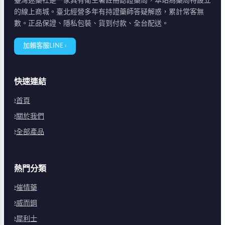
臺灣迷藥社是一家具有衛生署註冊認證藥局，本站為藥局特設立
的線上商城。臺北經營多年有持證藥師答疑解惑，累計常客無
數。正品保證、隱私包裝、貨到付款、全台配送。
加賴客服LINE ›
快速連結
首頁
關於我們
全部產品
熱門分類
催情藥
威而鋼
犀利士