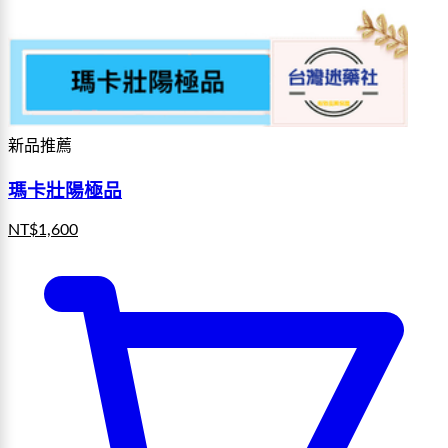
新品推薦
瑪卡壯陽極品
NT$
1,600