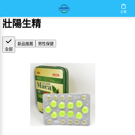
首頁
/
壯陽生精
訂單
壯陽生精
新品推薦
男性保健
全部