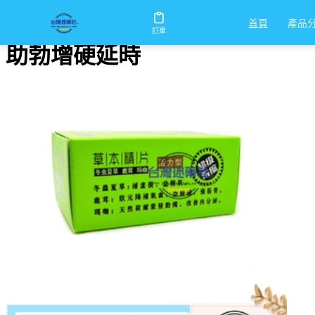
首頁
/
助勃增硬延時
產品
首頁
訂單
助勃增硬延時