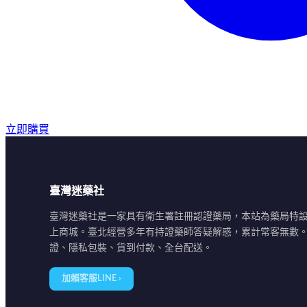
立即購買
臺灣迷藥社
臺灣迷藥社是一家具有衛生署註冊認證藥局，本站為藥局特
上商城。臺北經營多年有持證藥師答疑解惑，累計常客無數
證、隱私包裝、貨到付款、全台配送。
加賴客服LINE ›