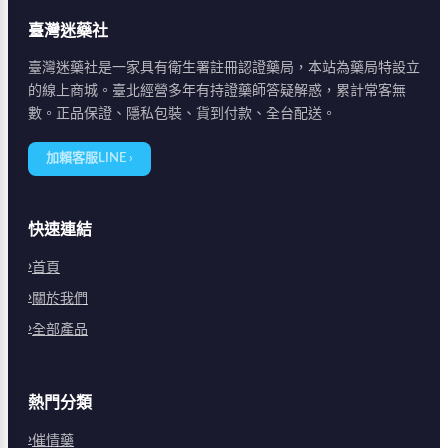
臺灣迷藥社
臺灣迷藥社是一家具有衛生署註冊認證藥局，本站為藥局特設立
的線上商城。臺北經營多年有持證藥師答疑解惑，累計常客無
數。正品保證、隱私包裝、貨到付款、全台配送。
加賴客服LINE ›
快速連結
首頁
關於我們
全部產品
熱門分類
催情藥