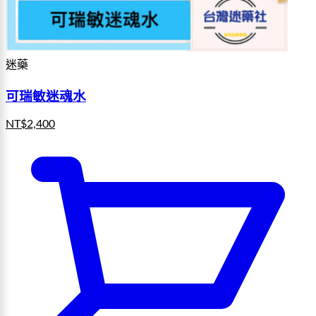
迷藥
可瑞敏迷魂水
NT$
2,400