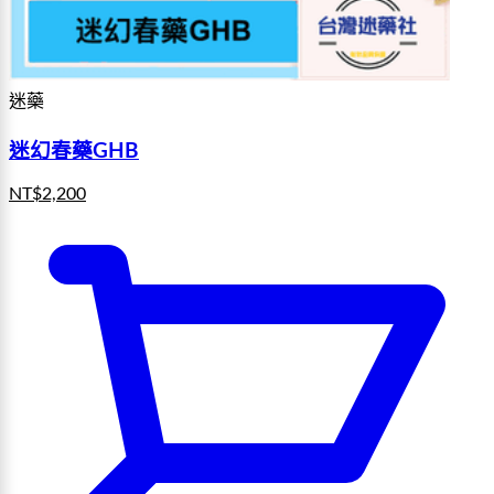
迷藥
迷幻春藥GHB
NT$
2,200