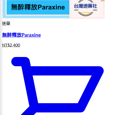
迷藥
無醉釋放Paraxine
NT$
2,400