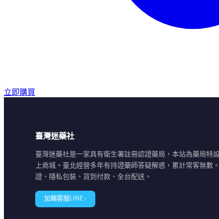
立即購買
臺灣迷藥社
臺灣迷藥社是一家具有衛生署註冊認證藥局，本站為藥局特
上商城。臺北經營多年有持證藥師答疑解惑，累計常客無數
證、隱私包裝、貨到付款、全台配送。
加賴客服LINE ›