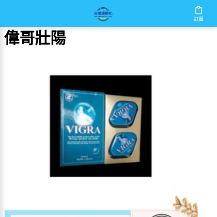
首頁
/
偉哥壯陽
訂單
偉哥壯陽