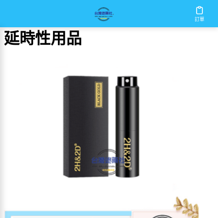
首頁
/
延時性用品
訂單
延時性用品