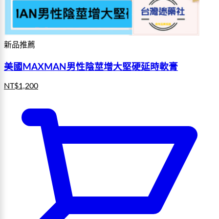
新品推薦
美國MAXMAN男性陰莖增大堅硬延時軟膏
NT$
1,200