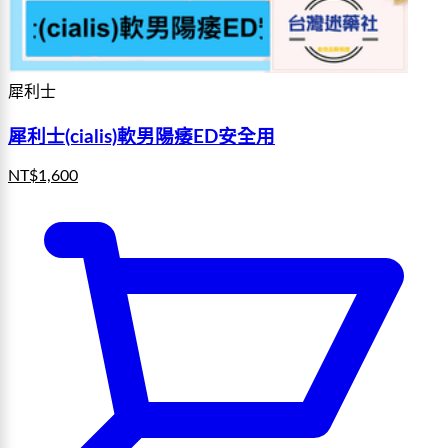
犀利士
犀利士(cialis)軟男陽痿ED安全用
NT$
1,600