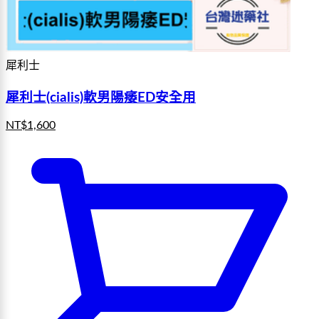
犀利士
犀利士(cialis)軟男陽痿ED安全用
NT$
1,600