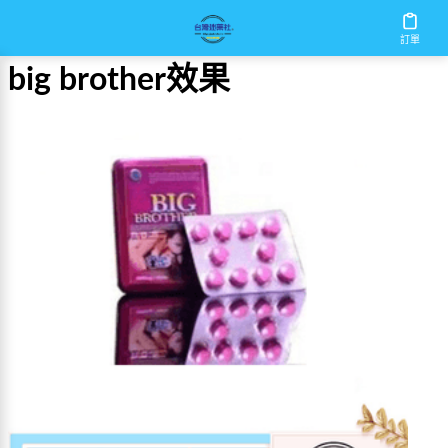
首頁
/
big brother效果
訂單
big brother效果