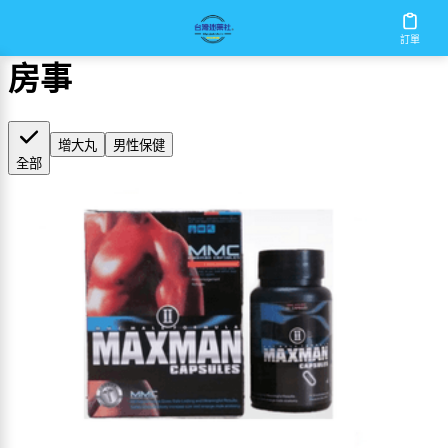
首頁
/
房事
訂單
房事
增大丸
男性保健
全部