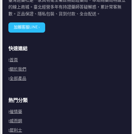
臺灣迷藥社是一家具有衛生署註冊認證藥局，本站為藥局特設立
的線上商城。臺北經營多年有持證藥師答疑解惑，累計常客無
數。正品保證、隱私包裝、貨到付款、全台配送。
加賴客服LINE ›
快速連結
首頁
關於我們
全部產品
熱門分類
催情藥
威而鋼
犀利士