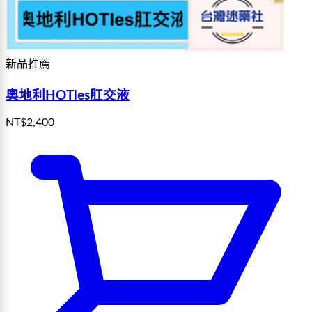
新品推薦
奧地利HOTles肛交液
NT$
2,400