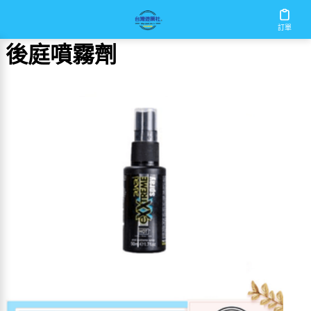
首頁
/
後庭噴霧劑
訂單
後庭噴霧劑