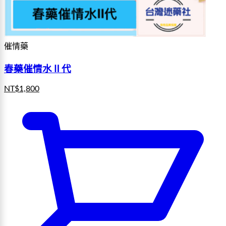
催情藥
春藥催情水Ⅱ代
NT$
1,800