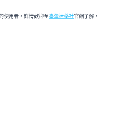
的使用者。詳情歡迎至
臺灣迷藥社
官網了解。