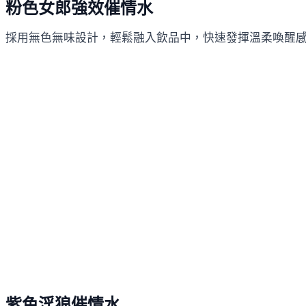
粉色女郎強效催情水
採用無色無味設計，輕鬆融入飲品中，快速發揮溫柔喚醒
紫色淫狼催情水