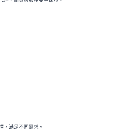
代理，品質與服務雙重保證。
擇，滿足不同需求。